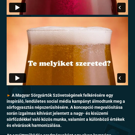
►
A Magyar Sörgyártók Szövetségének felkérésére egy
inspiráló, lendületes social média kampányt álmodtunk meg a
sörfogyasztás népszerűsítésére. A koncepció megvalósítása
során izgalmas kihívást jelentett a nagy- és kisüzemi
sörfőzdékkel való közös munka, valamint a különböző értékek
és elvárások harmonizálása.