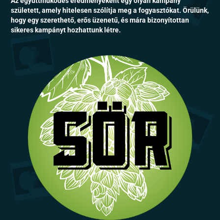
Az együttműködés eredményeként egy olyan kampány
született, amely hitelesen szólítja meg a fogyasztókat. Örülünk,
hogy egy szerethető, erős üzenetű, és mára bizonyítottan
sikeres kampányt hozhattunk létre.